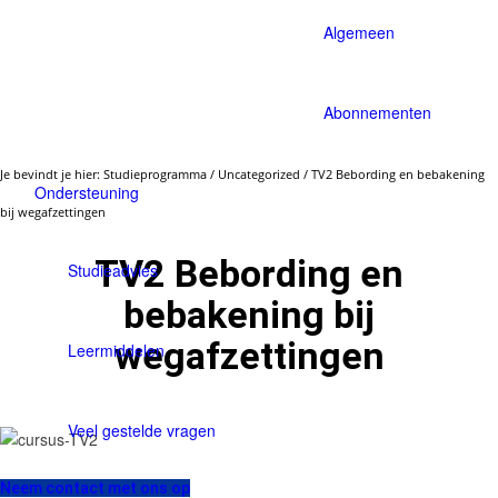
Algemeen
Abonnementen
Je bevindt je hier:
Studieprogramma
/
Uncategorized
/
TV2 Bebording en bebakening
Ondersteuning
bij wegafzettingen
TV2 Bebording en
Studieadvies
bebakening bij
wegafzettingen
Leermiddelen
Veel gestelde vragen
Neem contact met ons op