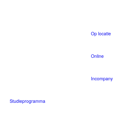
Klassikaal studeren
Persoonlij
Op locatie
Online
Incompany
Studieprogramma
Tijdelijke verkeersmaatregelen