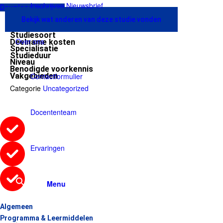
Inschrijven Nieuwsbrief
Download brochure
Bekijk wat anderen van deze studie vonden
Studiesoort
Over ons
Deelname kosten
Specialisatie
Studieduur
Niveau
Benodigde voorkennis
Vakgebieden
Contactformulier
Categorie
Uncategorized
Docententeam
Ervaringen
Menu
Algemeen
Programma & Leermiddelen