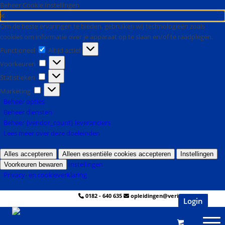
Beheer Cookie Instellingen
Om de beste ervaringen te bieden, gebruiken wij technologieën zoals
cookies om informatie over je apparaat op te slaan en/of te raadplegen.
Functioneel
Altijd actief
Voorkeuren
Statistieken
Marketing
Beheer opties
Beheer diensten
Beheer {vendor_count} leveranciers
Lees meer over deze doeleinden
Alles accepteren
Alleen essentiële cookies accepteren
Instellingen
Instellingen
Voorkeuren bewaren
Privacy- en cookieverklaring
0182 - 640 635
opleidingen@veringmeier.nl
Login