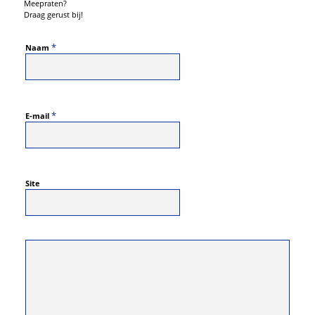
Meepraten?
Draag gerust bij!
*
Naam
*
E-mail
Site