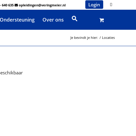
Login
- 640 635
opleidingen@veringmeier.nl
Ondersteuning
Over ons
Je bevindt je hier:
/
Locaties
beschikbaar