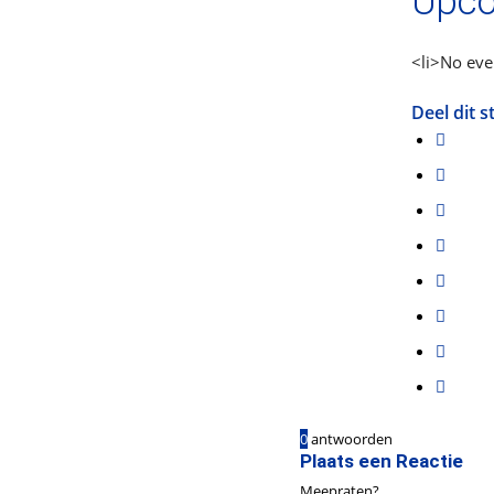
Upco
<li>No even
Deel dit s
0
antwoorden
Plaats een Reactie
Meepraten?