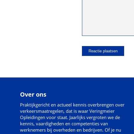
Over ons
Praktijkgericht en actueel kennis overbrengen over
verkeersmaatregelen, dat is waar Veringmeier
Opleidingen voor staat. Jaarlijks vergroten we de
kennis, vaardigheden en competenties van
werknemers bij overheden en bedrijven. Of je nu