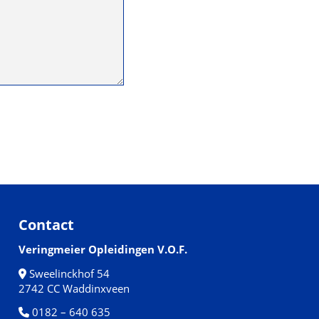
Contact
Veringmeier Opleidingen V.O.F.
Sweelinckhof 54
2742 CC Waddinxveen
0182 – 640 635