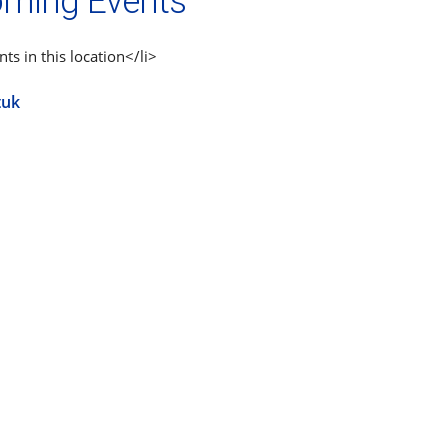
ming Events
ts in this location</li>
tuk