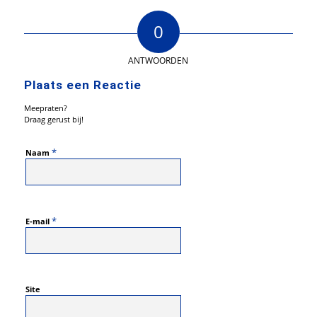
0
ANTWOORDEN
Plaats een Reactie
Meepraten?
Draag gerust bij!
*
Naam
*
E-mail
Site