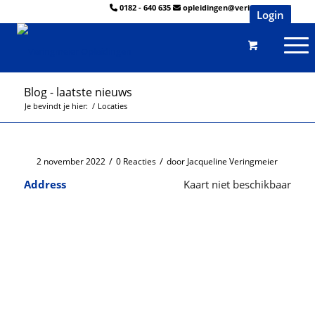
0182 - 640 635
opleidingen@veringmeier.nl
Login
Blog - laatste nieuws
Je bevindt je hier:
/
Locaties
/
/
2 november 2022
0 Reacties
door
Jacqueline Veringmeier
Address
Kaart niet beschikbaar