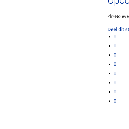
Upco
<li>No even
Deel dit s