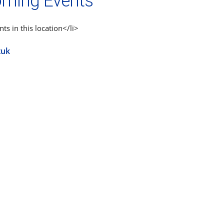
ming Events
ts in this location</li>
tuk