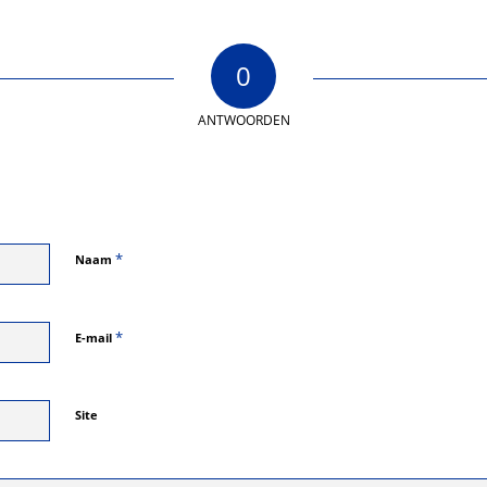
0
ANTWOORDEN
*
Naam
*
E-mail
Site