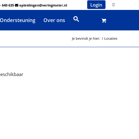
Login
- 640 635
opleidingen@veringmeier.nl
Ondersteuning
Over ons
Je bevindt je hier:
/
Locaties
beschikbaar