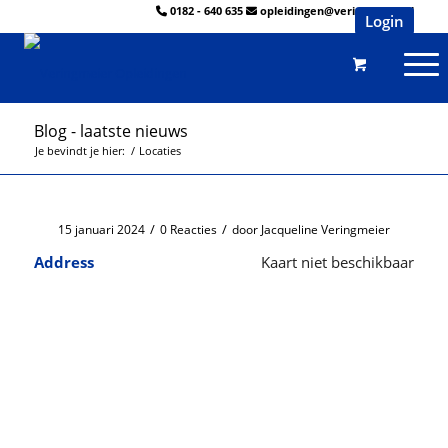
0182 - 640 635
opleidingen@veringmeier.nl
Login
Blog - laatste nieuws
Je bevindt je hier:
/
Locaties
/
/
15 januari 2024
0 Reacties
door
Jacqueline Veringmeier
Address
Kaart niet beschikbaar