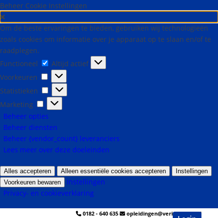
Beheer Cookie Instellingen
Om de beste ervaringen te bieden, gebruiken wij technologieën
zoals cookies om informatie over je apparaat op te slaan en/of te
raadplegen.
Functioneel
Altijd actief
Voorkeuren
Statistieken
Marketing
Beheer opties
Beheer diensten
Beheer {vendor_count} leveranciers
Lees meer over deze doeleinden
Alles accepteren
Alleen essentiële cookies accepteren
Instellingen
Instellingen
Voorkeuren bewaren
Privacy- en cookieverklaring
0182 - 640 635
opleidingen@veringmeier.nl