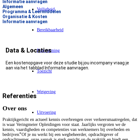
Informatie aanvragen
Algemeen
Veiligheid
Programma & Leermiddelen
Organisatie & Kosten
Informatie aanvragen
Bereikbaarheid
Data & Locaties
Planvorming
Een kostenopgave voor deze studie bij jou incompany vraag je
aan via het tabblad Informatie aanvragen.
Toezicht
Wetgeving
Referenties
Over ons
Uitvoering
Praktijkgericht en actueel kennis overbrengen over verkeersmaatregelen, dat
is waar Veringmeier Opleidingen voor staat. Jaarlijks vergroten we de
kennis, vaardigheden en competenties van werknemers bij overheden en
Permanente verkeersmaatregelen
bedrijven. Of je nu werkt bij een wegbeheerder, opdrachtgever of
opdrachtnemer, onze aanpak is sterk gericht op de praktijk en biedt een