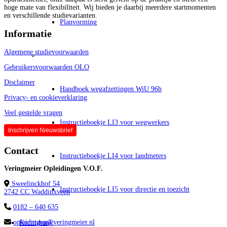
hoge mate van flexibiliteit. Wij bieden je daarbij meerdere startmomenten
en verschillende studievarianten.
Planvorming
Informatie
Algemene studievoorwaarden
Leermiddelen
Gebruikersvoorwaarden OLO
Disclaimer
Handboek wegafzettingen WiU 96b
Privacy- en cookieverklaring
Veel gestelde vragen
Instructieboekje LI3 voor wegwerkers
Inschrijven Nieuwsbrief
Contact
Instructieboekje LI4 voor landmeters
Veringmeier Opleidingen V.O.F.
Sweelinckhof 54
Instructieboekje LI5 voor directie en toezicht
2742 CC Waddinxveen
0182 – 640 635
opleidingen@veringmeier.nl
Kennisbank