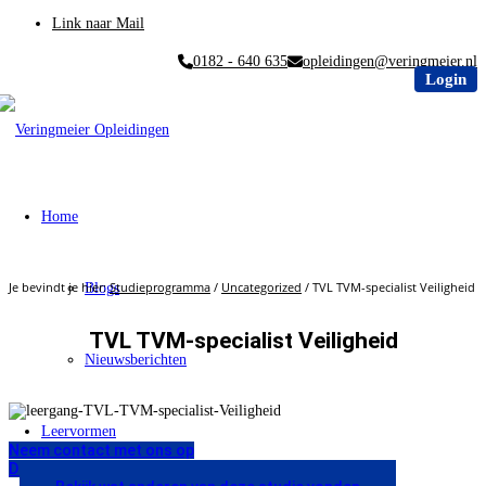
Link naar Mail
0182 - 640 635
opleidingen@veringmeier.nl
Login
Home
Je bevindt je hier:
Studieprogramma
/
Uncategorized
/
TVL TVM-specialist Veiligheid
Blogs
TVL TVM-specialist Veiligheid
Nieuwsberichten
Leervormen
Neem contact met ons op
Download brochure