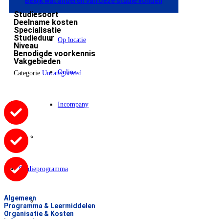
Bekijk wat anderen van deze studie vonden
Klassikaal studeren
Studiesoort
Deelname kosten
Specialisatie
Studieduur
Op locatie
Niveau
Benodigde voorkennis
Vakgebieden
Online
Categorie
Uncategorized
Incompany
Persoonlijke begeleiding
Studieprogramma
Algemeen
Tijdelijke verkeersmaatregelen
Programma & Leermiddelen
Organisatie & Kosten