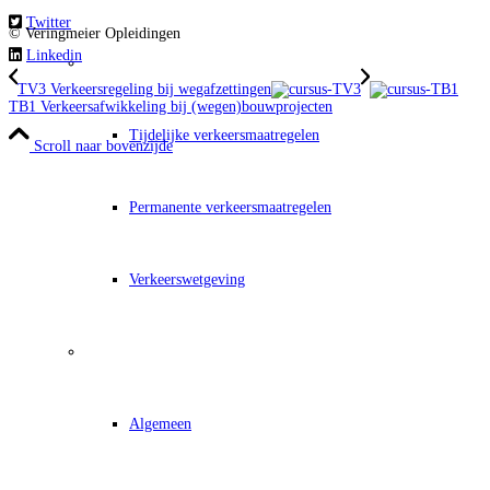
Twitter
© Veringmeier Opleidingen
Linkedin
Naar de kennisbank
TV3 Verkeersregeling bij wegafzettingen
TB1 Verkeersafwikkeling bij (wegen)bouwprojecten
Tijdelijke verkeersmaatregelen
Scroll naar bovenzijde
Permanente verkeersmaatregelen
Verkeerswetgeving
Informatie
Algemeen