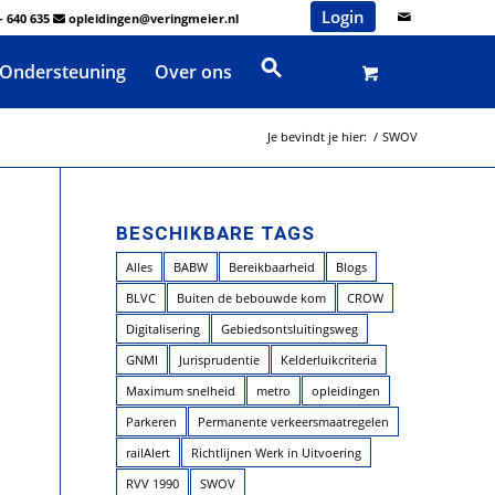
Login
- 640 635
opleidingen@veringmeier.nl
Ondersteuning
Over ons
Je bevindt je hier:
/
SWOV
BESCHIKBARE TAGS
Alles
BABW
Bereikbaarheid
Blogs
BLVC
Buiten de bebouwde kom
CROW
Digitalisering
Gebiedsontsluitingsweg
GNMI
Jurisprudentie
Kelderluikcriteria
Maximum snelheid
metro
opleidingen
Parkeren
Permanente verkeersmaatregelen
railAlert
Richtlijnen Werk in Uitvoering
RVV 1990
SWOV