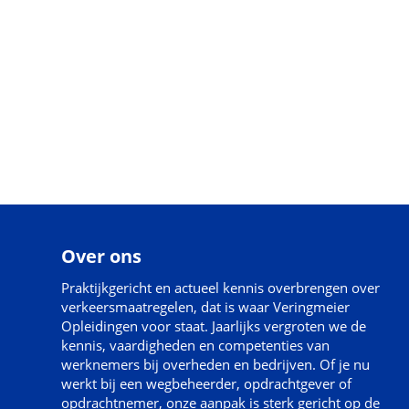
Over ons
Praktijkgericht en actueel kennis overbrengen over
verkeersmaatregelen, dat is waar Veringmeier
Opleidingen voor staat. Jaarlijks vergroten we de
kennis, vaardigheden en competenties van
werknemers bij overheden en bedrijven. Of je nu
werkt bij een wegbeheerder, opdrachtgever of
opdrachtnemer, onze aanpak is sterk gericht op de