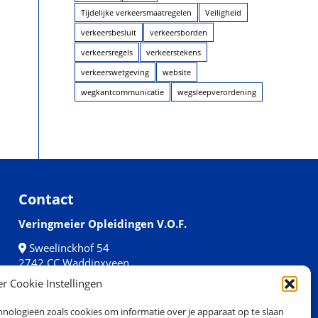
Tijdelijke verkeersmaatregelen
Veiligheid
verkeersbesluit
verkeersborden
verkeersregels
verkeerstekens
verkeerswetgeving
website
wegkantcommunicatie
wegsleepverordening
Contact
Veringmeier Opleidingen V.O.F.
Sweelinckhof 54
2742 CC Waddinxveen
r Cookie Instellingen
0182 – 640 635
opleidingen@veringmeier.nl
hnologieën zoals cookies om informatie over je apparaat op te slaan