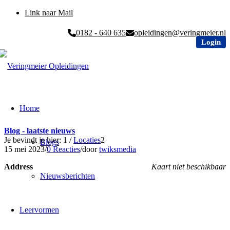
Link naar Mail
0182 - 640 635
opleidingen@veringmeier.nl
Login
Home
Blog - laatste nieuws
Je bevindt je hier:
1
/
Locaties
2
Blogs
15 mei 2023
/
0 Reacties
/
door
twiksmedia
Address
Kaart niet beschikbaar
Nieuwsberichten
Leervormen