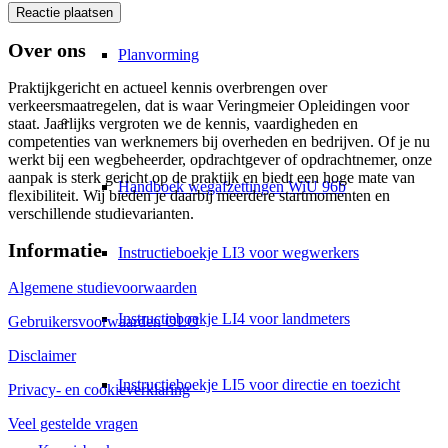
Over ons
Planvorming
Praktijkgericht en actueel kennis overbrengen over
verkeersmaatregelen, dat is waar Veringmeier Opleidingen voor
Leermiddelen
staat. Jaarlijks vergroten we de kennis, vaardigheden en
competenties van werknemers bij overheden en bedrijven. Of je nu
werkt bij een wegbeheerder, opdrachtgever of opdrachtnemer, onze
aanpak is sterk gericht op de praktijk en biedt een hoge mate van
Handboek wegafzettingen WiU 96b
flexibiliteit. Wij bieden je daarbij meerdere startmomenten en
verschillende studievarianten.
Informatie
Instructieboekje LI3 voor wegwerkers
Algemene studievoorwaarden
Instructieboekje LI4 voor landmeters
Gebruikersvoorwaarden OLO
Disclaimer
Instructieboekje LI5 voor directie en toezicht
Privacy- en cookieverklaring
Veel gestelde vragen