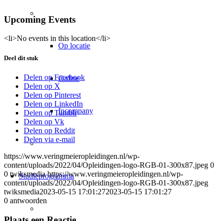
Klassikaal studeren
Upcoming Events
<li>No events in this location</li>
Op locatie
Deel dit stuk
Delen op Facebook
Online
Delen op X
Delen op Pinterest
Delen op LinkedIn
Incompany
Delen op Tumblr
Delen op Vk
Delen op Reddit
Delen via e-mail
Persoonlijke begeleiding
https://www.veringmeieropleidingen.nl/wp-
content/uploads/2022/04/Opleidingen-logo-RGB-01-300x87.jpeg
0
0
twiksmedia
https://www.veringmeieropleidingen.nl/wp-
Studieprogramma
content/uploads/2022/04/Opleidingen-logo-RGB-01-300x87.jpeg
twiksmedia
2023-05-15 17:01:27
2023-05-15 17:01:27
0
antwoorden
Tijdelijke verkeersmaatregelen
Plaats een Reactie