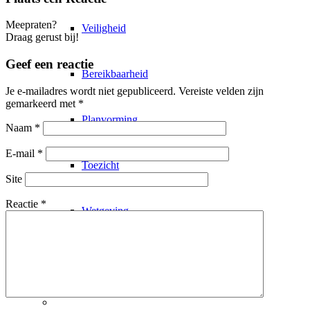
Meepraten?
Veiligheid
Draag gerust bij!
Geef een reactie
Bereikbaarheid
Je e-mailadres wordt niet gepubliceerd.
Vereiste velden zijn
gemarkeerd met
*
Planvorming
Naam
*
E-mail
*
Toezicht
Site
Reactie
*
Wetgeving
Uitvoering
Permanente verkeersmaatregelen