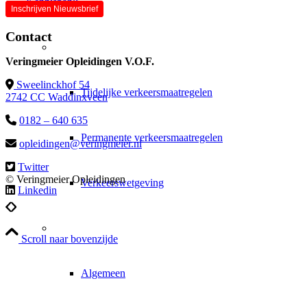
Kennisbank
Inschrijven Nieuwsbrief
Contact
Naar de kennisbank
Veringmeier Opleidingen V.O.F.
Sweelinckhof 54
Tijdelijke verkeersmaatregelen
2742 CC Waddinxveen
0182 – 640 635
Permanente verkeersmaatregelen
opleidingen@veringmeier.nl
Twitter
© Veringmeier Opleidingen
Verkeerswetgeving
Linkedin
Informatie
Scroll naar bovenzijde
Algemeen