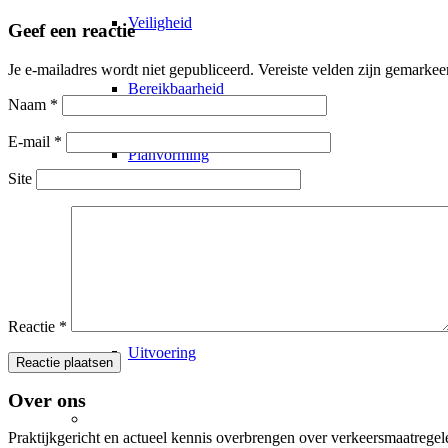
Veiligheid
Geef een reactie
Je e-mailadres wordt niet gepubliceerd.
Vereiste velden zijn gemarke
Bereikbaarheid
Naam
*
E-mail
*
Planvorming
Site
Toezicht
Wetgeving
Reactie
*
Uitvoering
Over ons
Permanente verkeersmaatregelen
Praktijkgericht en actueel kennis overbrengen over verkeersmaatregel