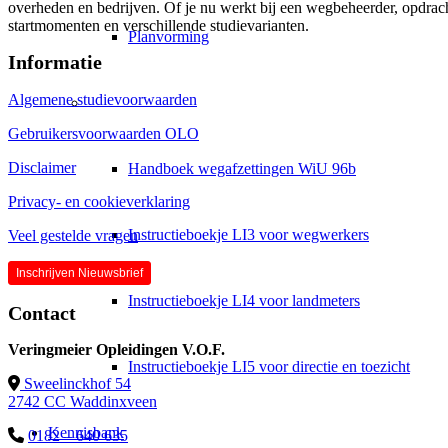
overheden en bedrijven. Of je nu werkt bij een wegbeheerder, opdracht
startmomenten en verschillende studievarianten.
Planvorming
Informatie
Algemene studievoorwaarden
Leermiddelen
Gebruikersvoorwaarden OLO
Disclaimer
Handboek wegafzettingen WiU 96b
Privacy- en cookieverklaring
Instructieboekje LI3 voor wegwerkers
Veel gestelde vragen
Inschrijven Nieuwsbrief
Instructieboekje LI4 voor landmeters
Contact
Veringmeier Opleidingen V.O.F.
Instructieboekje LI5 voor directie en toezicht
Sweelinckhof 54
2742 CC Waddinxveen
Kennisbank
0182 – 640 635