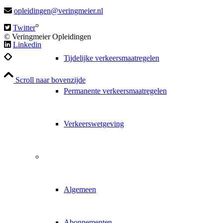
opleidingen@veringmeier.nl
Naar de kennisbank
Twitter
© Veringmeier Opleidingen
Linkedin
Tijdelijke verkeersmaatregelen
Scroll naar bovenzijde
Permanente verkeersmaatregelen
Verkeerswetgeving
Informatie
Algemeen
Abonnementen