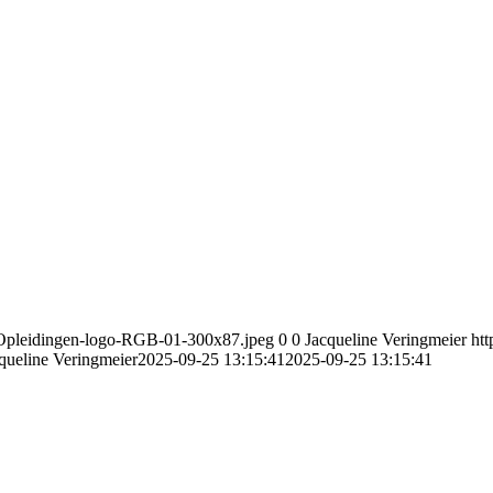
4/Opleidingen-logo-RGB-01-300x87.jpeg
0
0
Jacqueline Veringmeier
ht
queline Veringmeier
2025-09-25 13:15:41
2025-09-25 13:15:41