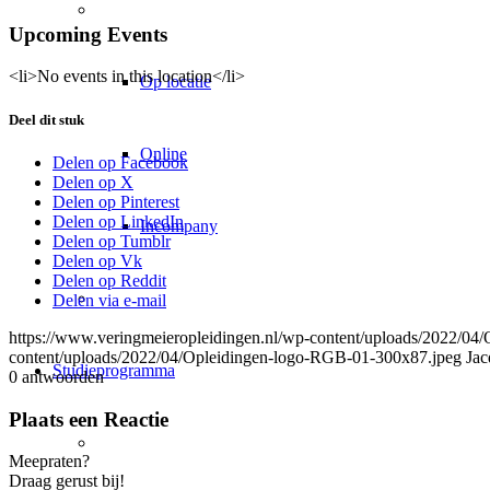
Klassikaal studeren
Upcoming Events
<li>No events in this location</li>
Op locatie
Deel dit stuk
Online
Delen op Facebook
Delen op X
Delen op Pinterest
Delen op LinkedIn
Incompany
Delen op Tumblr
Delen op Vk
Delen op Reddit
Persoonlijke begeleiding
Delen via e-mail
https://www.veringmeieropleidingen.nl/wp-content/uploads/2022/0
content/uploads/2022/04/Opleidingen-logo-RGB-01-300x87.jpeg
Jac
Studieprogramma
0
antwoorden
Plaats een Reactie
Tijdelijke verkeersmaatregelen
Meepraten?
Draag gerust bij!