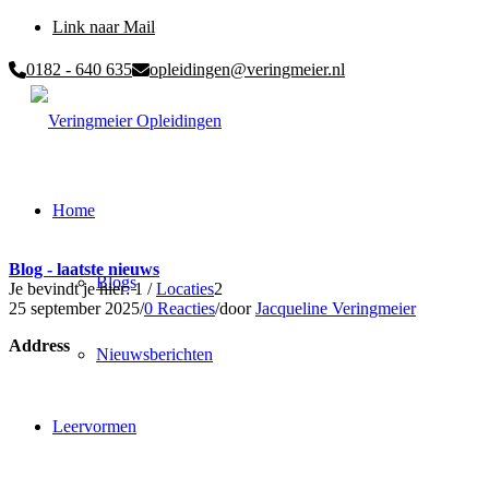
Link naar Mail
0182 - 640 635
opleidingen@veringmeier.nl
Home
Blog - laatste nieuws
Blogs
Je bevindt je hier:
1
/
Locaties
2
25 september 2025
/
0 Reacties
/
door
Jacqueline Veringmeier
Address
Nieuwsberichten
Leervormen