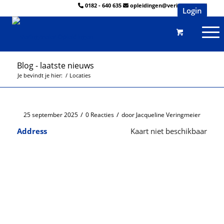
0182 - 640 635
opleidingen@veringmeier.nl
Login
Blog - laatste nieuws
Je bevindt je hier:
/
Locaties
/
/
25 september 2025
0 Reacties
door
Jacqueline Veringmeier
Address
Kaart niet beschikbaar